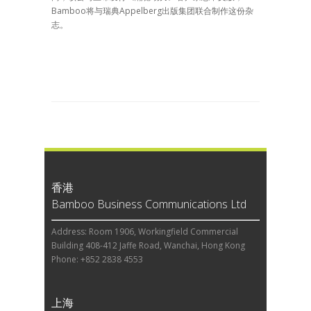
Bamboo将与瑞典Appelberg出版集团联合制作这份杂
志。
香港
Bamboo Business Communications Ltd
Address: Room 1906, Workingfield Commercial
Building 408-412 Jaffe Road, Wanchai, Hong Kong
Phone: +852 2838 4553
上海