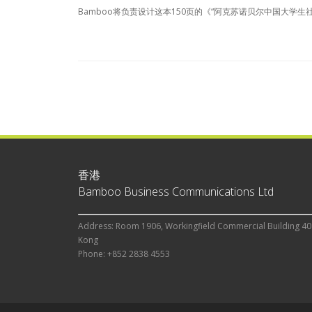
Bamboo将负责设计这本150页的《“阿克苏诺贝尔中国大学
香港
Bamboo Business Communications Ltd
Address: Room 1906, Workingfield Commercial Building 40
Kong
Phone: +852 2838 4553