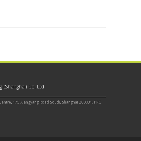
 (Shanghai) Co, Ltd
Centre, 175 Xiangyang Road South, Shanghai 200031, PRC