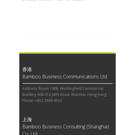
香港
Bamboo Business Communications Ltd
Address: Room 1906, Workingfield Commercial
Building 408-412 Jaffe Road, Wanchai, Hong Kong
Phone: +852 2838 4553
上海
Bamboo Business Consulting (Shanghai)
Co, Ltd