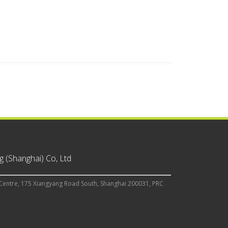
 (Shanghai) Co, Ltd
Centre, 175 Xiangyang Road South, Shanghai 200031, PRC