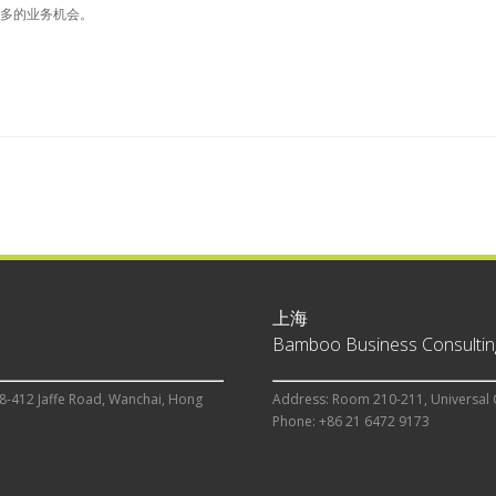
多的业务机会。
上海
Bamboo Business Consulting
8-412 Jaffe Road, Wanchai, Hong
Address: Room 210-211, Universal 
Phone: +86 21 6472 9173