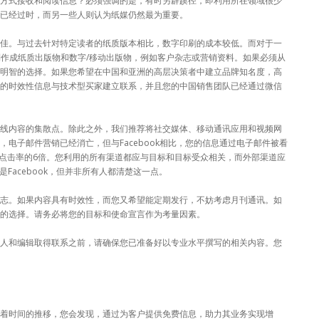
方式接收和阅读信息？必须强调的是，有时另辟蹊径，即利用所在领域很少
已经过时，而另一些人则认为纸媒仍然最为重要。
佳。与过去针对特定读者的纸质版本相比，数字印刷的成本较低。而对于一
，制作成纸质出版物和数字/移动出版物，例如客户杂志或营销资料。如果必须从
明智的选择。如果您希望在中国和亚洲的高层决策者中建立品牌知名度，高
的时效性信息与技术型买家建立联系，并且您的中国销售团队已经通过微信
线内容的集散点。除此之外，我们推荐将社交媒体、移动通讯应用和视频网
电子邮件营销已经消亡，但与Facebook相比，您的信息通过电子邮件被看
er点击率的6倍。您利用的所有渠道都应与目标和目标受众相关，而外部渠道应
是Facebook，但并非所有人都清楚这一点。
志。如果内容具有时效性，而您又希望能定期发行，不妨考虑月刊通讯。如
的选择。请务必将您的目标和使命宣言作为考量因素。
人和编辑取得联系之前，请确保您已准备好以专业水平撰写的相关内容。您
着时间的推移，您会发现，通过为客户提供免费信息，助力其业务实现增