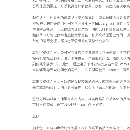
众。哪种方式与您的目标最契合？您的目标受众倾向于通过何种
公司使用的渠道，可以取得更好的效果。例如，有些人会说纸媒
我们认为，如果您的预算或内部资源充足，两者兼顾通常效果更
些客户，我们会使用相同的内容和相同的InDesign设计文件
两者中选择其一，应根据内容的类型、时间安排和目标受众做出
档的季刊可能比数字出版物效果更佳。如果您希望通过每周一次
与他们进行交流，那么您应该考虑创建微信公众号。
就数字媒体而言，公司官网显然是主要渠道，它应该成为所有在
站有机地结合起来。电子邮件也是一个重要的渠道。很多人认为，
到的几率要大5倍。此外，通过电子邮件获得的点击率是Twitt
当能够引导受众访问您的网站。一些公司应使用LinkedIn，而不
就纸质媒体而言，不妨选择篇幅较短的通讯，或者合适的客户杂
果文章篇幅较长，内容更有深度，那么季刊杂志可能是一个更好
您还可以尝试在其他渠道发布内容。在与网络和纸质媒体的撰稿
可以自己完成，也可以委托Bamboo为您代劳。
总结
如果您一直将内容营销作为品牌推广和沟通传播的策略之一，随