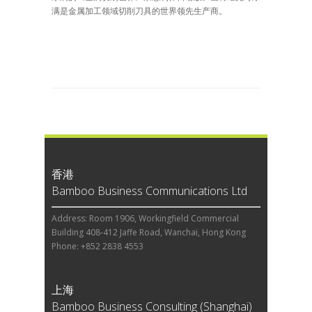
满是金属加工领域切削刀具的世界领先生产商。
香港
Bamboo Business Communications Ltd
Address: Room 1906, Workingfield Commercial
Building 408-412 Jaffe Road, Wanchai, Hong Kong
Phone: +852 2838 4553
上海
Bamboo Business Consulting (Shanghai)