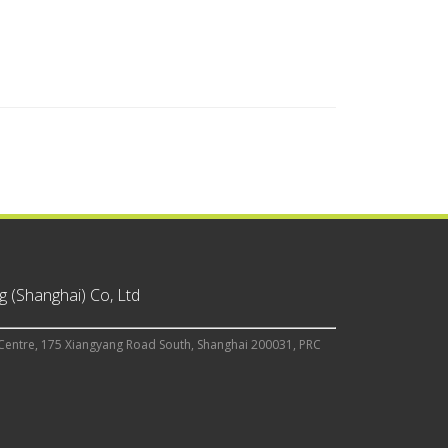
 (Shanghai) Co, Ltd
Centre, 175 Xiangyang Road South, Shanghai 200031, PRC