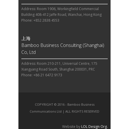
Address: Room 1906, Workingfield Commercial
Building 408-412 Jaffe Road, Wanchai, Hong Kong
Phone: +852 2838 4553
上海
Bamboo Business Consulting (Shanghai)
Co, Ltd
Address: Room 210-211, Universal Centre, 175
Xiangyang Road South, Shanghai 200031, PRC
Phone: +86 21 6472 9173
COPYRIGHT © 2016 - Bamboo Business
Communications Ltd | ALL RIGHTS RESERVED
Website by
LOL Design Org.