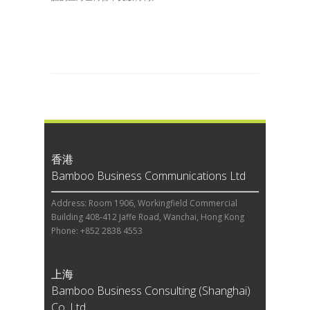
香港
Bamboo Business Communications Ltd
Address: Room 1906, Workingfield Commercial
Building 408-412 Jaffe Road, Wanchai, Hong Kong
Phone: +852 2838 4553
上海
Bamboo Business Consulting (Shanghai)
Co, Ltd