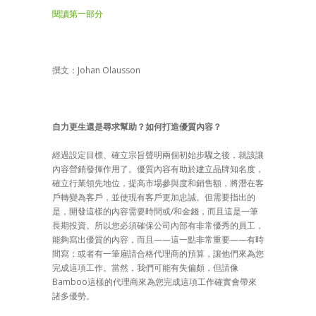
閱讀第一部分
撰文：Johan Olausson
自力更生還是尋求幫助？如何打造優質內容？
經過設定目標、確立宗旨聲明兩個初始步驟之後，就該讓
內容營銷發揮作用了。優質內容有助於建立品牌知名度，
確立行業領先地位，提高市場參與度和銷售額，將潛在客
戶轉變為客戶，並使現有客戶更加忠誠。但需要指出的
是，開發這樣的內容需要時間或/和金錢，而且這是一筆
長期投資。所以您必須確保公司內部有非常優秀的員工，
能夠寫出優質的內容，而且——這一點非常重要——有時
間寫；或者有一筆雇請合格代理商的預算，讓他們來為您
完成這項工作。當然，我們可能有失偏頗，但請像
Bamboo這樣的代理商來為您完成這項工作確實會帶來
諸多優勢。