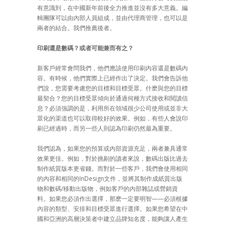
有意識到，在中國新年前後全力推進並沒有多大意義。編
輯團隊可以由內部人員組成，並由代理商管理，也可以是
兩者的結合。我們推薦後者。
印刷還是數碼？或者可能兼而有之？
新客戶經常會問我們，他們應該使用印刷內容還是數碼內
容。有時候，他們實際上已經作出了決定。我們會告訴他
們說，您需要考慮您的目標和目標受眾。什麽與您的目標
最契合？您的目標受眾傾向於通過何種方式接收和閱讀信
息？必須強調的是，利用所在領域很少公司使用或並非大
眾化的渠道也可以取得較好的效果。例如，有些人會說印
刷已經過時，而另一些人則認為印刷仍然最為重要。
我們認為，如果您的預算或內部資源充足，兩者兼具通常
效果更佳。例如，對於挑剔的讀者來說，數碼出版比過去
制作紙質版本更省錢。而對於一些客戶，我們會使用相同
的內容和相同的InDesign文件，並將其制作成紙質出版
物和數碼/移動出版物，例如客戶的內部雜誌或營銷資
料。如果您必須作出選擇，那麽一定要明智——必須根據
內容的類型、安排和目標受眾進行選擇。如果您希望在中
國和亞洲的高層決策者中建立品牌知名度，能夠讓人產生