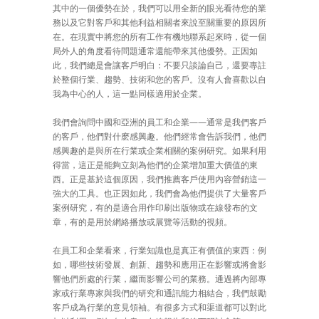
其中的一個優勢在於，我們可以用全新的眼光看待您的業
務以及它對客戶和其他利益相關者來說至關重要的原因所
在。在現實中將您的所有工作有機地聯系起來時，從一個
局外人的角度看待問題通常還能帶來其他優勢。正因如
此，我們總是會讓客戶明白：不要只談論自己，還要專註
於整個行業、趨勢、技術和您的客戶。沒有人會喜歡以自
我為中心的人，這一點同樣適用於企業。
我們會詢問中國和亞洲的員工和企業——通常是我們客戶
的客戶，他們對什麽感興趣。他們經常會告訴我們，他們
感興趣的是與所在行業或企業相關的案例研究。如果利用
得當，這正是能夠立刻為他們的企業增加重大價值的東
西。正是基於這個原因，我們推薦客戶使用內容營銷這一
強大的工具。也正因如此，我們會為他們提供了大量客戶
案例研究，有的是適合用作印刷出版物或在線發布的文
章，有的是用於網絡播放或展覽等活動的視頻。
在員工和企業看來，行業知識也是真正有價值的東西：例
如，哪些技術發展、創新、趨勢和應用正在影響或將會影
響他們所處的行業，繼而影響公司的業務。通過將內部專
家或行業專家與我們的研究和通訊能力相結合，我們鼓勵
客戶成為行業的意見領袖。有很多方式和渠道都可以對此