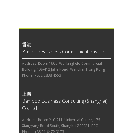
香港
Bamboo Business Communications Ltd
Address: Room 1906, Workingfield Commercial
Building 408-412 Jaffe Road, Wanchai, Hong Kong
Phone: +852 2838 4553
上海
Bamboo Business Consulting (Shanghai)
Co, Ltd
Address: Room 210-211, Universal Centre, 175
Xiangyang Road South, Shanghai 200031, PRC
Phone: +86 21 6472 9173