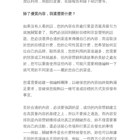
加以利用，例如白皮書、在線報告和線下研討會等。
除了優質內容，我還需要什麽？
如果沒有人看的話，您的內容在所處行業是否最具吸引力
就無關緊要了。我們必須回到關於目標和宗旨聲明的話
題。您必須選擇合適的渠道來傳播自己的內容，而這取決
於您的目標是什麽，您的公司性質是什麽，您希望如何定
位自己的品牌。顯而易見，您想利用的渠道越多，您需要
的預算或工時就越多。但內容營銷和講故事的美妙之處在
於，您可以重復使用這些內容，可能只需要稍微編輯一下
就可用於不同渠道——屬於您自己的渠道。
您還需要組建一個編輯團隊，以確保您的內容始終能夠滿
足要求，並確保您能夠以一種可達成目標的方式安排發布
事宜。
至於合適的內容，必須要強調的是，成功的內容營銷建立
在高質量內容的基礎之上，所以不要操之過急。而內容安
排則是內容營銷獲得成功真正的關鍵所在。妳不僅需要審
視自己的活動，還必須留心市場和行業正在發生的事情
——例如，關鍵事件是在什麽時候發生的。妳也可以根據
不同的市場做出不同的安排。例如，一些西方公司仍然沒