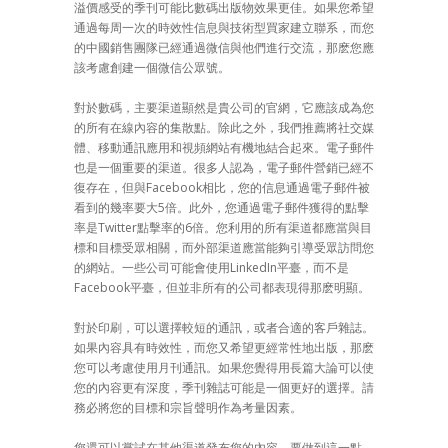
溢價感受的季刊可能比數碼出版物效果更佳。如果您希望
通過每周一次的時效性信息與技術型買家建立聯系，而您
的中國銷售團隊已經通過微信與他們進行交流，那麽您應
該考慮創建一個微信公眾號。
對於數碼，主要渠道顯然是貴公司的官網，它應該成為您
的所有在線內容的集散點。除此之外，我們推薦將社交媒
體、移動通訊應用和視頻網站有機地結合起來。電子郵件
也是一個重要的渠道。很多人認為，電子郵件營銷已經不
復存在，但與Facebook相比，您的信息通過電子郵件被
看到的幾率要大5倍。此外，您通過電子郵件獲得的點擊
率是Twitter點擊率的6倍。您利用的所有渠道都應當與目
標和目標受眾相關，而外部渠道應當能夠引導受眾訪問您
的網站。一些公司可能會使用LinkedIn平臺，而不是
Facebook平臺，但並非所有的公司都表現得那麽明顯。
對於印刷，可以選擇較短的通訊，或者合適的客戶雜誌。
如果內容具有時效性，而您又希望更經常性地出版，那麽
您可以考慮使用月刊通訊。如果您覺得用長篇大論可以使
您的內容更有深度，季刊雜誌可能是一個更好的選擇。請
務必將您的目標和宗旨聲明作為考量因素。
您還可以嘗試在其他渠道發布您的內容。要做到這一點，