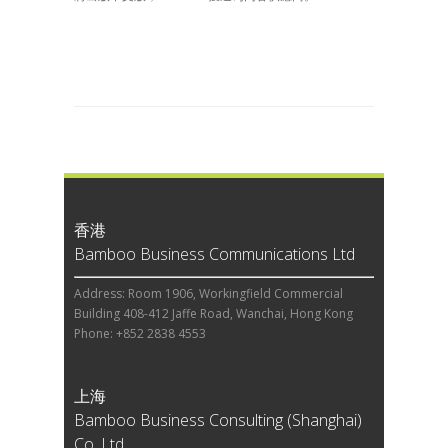
香港
Bamboo Business Communications Ltd
Address: Room 1906, Workingfield Commercial
Building 408-412 Jaffe Road, Wanchai, Hong Kong
Phone: +852 2838 4553
上海
Bamboo Business Consulting (Shanghai)
Co, Ltd