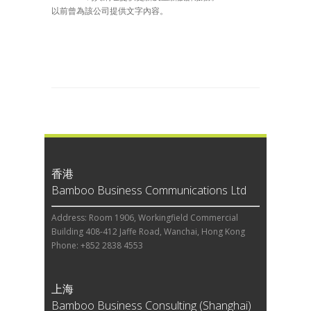
以前曾為該公司提供文字內容。
香港
Bamboo Business Communications Ltd
Address: Room 1906, Workingfield Commercial
Building 408-412 Jaffe Road, Wanchai, Hong Kong
Phone: +852 2838 4553
上海
Bamboo Business Consulting (Shanghai)