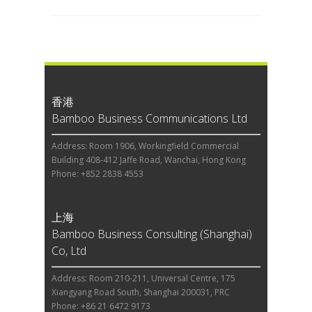
香港
Bamboo Business Communications Ltd
Address: Room 1906, Workingfield Commercial
Building 408-412 Jaffe Road, Wanchai, Hong Kong
Phone: +852 2838 4553
上海
Bamboo Business Consulting (Shanghai)
Co, Ltd
Address: Room 210-211, Universal Centre, 175
Xiangyang Road South, Shanghai 200031, PRC
Phone: +86 21 6472 9173