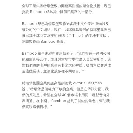
全球工業集團特瑞堡致力開發高性能的聚合物技術，現已
委託 Bamboo 成為其中國傳訊網路的一部分。
Bamboo 早已為特瑞堡製作過多種中文企業出版物以及
該公司的中文網站。現在，以瑞典為總部的特瑞堡集團已
推出其全球商業及技術雜誌《 T-Time 》的本地中文版，
雜誌製作由 Bamboo 負責。
Bamboo 董事總經理霍康博表示，“我們與這一跨國公司
的總部直接合作，並且與當地市場推廣人員緊密配合，這
對我們瞭解客戶的業務有非常大的裨益，從而幫助客戶改
造這些業務，並演化成多種不同項目。”
特瑞堡集團企業傳訊高級副總裁 Viktoria Bergman
說，“特瑞堡是個權力下放的企業。但是在傳訊方面，我
們的原則是，希望在全球 40 個市場中用同一種聲音向外
界溝通。在中國， Bamboo 起到了關鍵的角色，幫助我
們實現這個目標。”