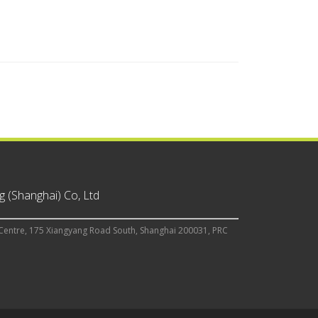
 (Shanghai) Co, Ltd
Centre, 175 Xiangyang Road South, Shanghai 200031, PRC