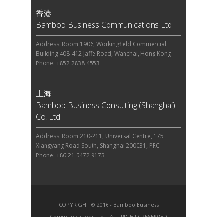
香港
Bamboo Business Communications Ltd
Address: Room 1906, Workingfield Commercial
Building 408-412 Jaffe Road, Wanchai, Hong Kong
Phone: +852 2838 4553
上海
Bamboo Business Consulting (Shanghai)
Co, Ltd
Address: Room 210-211, Universal Centre, 175
Xiangyang Road South, Shanghai 200031, PRC
Phone: +86 21 6472 9173
COPYRIGHT © 2016 - Bamboo Business
Communications Ltd | ALL RIGHTS RESERVED