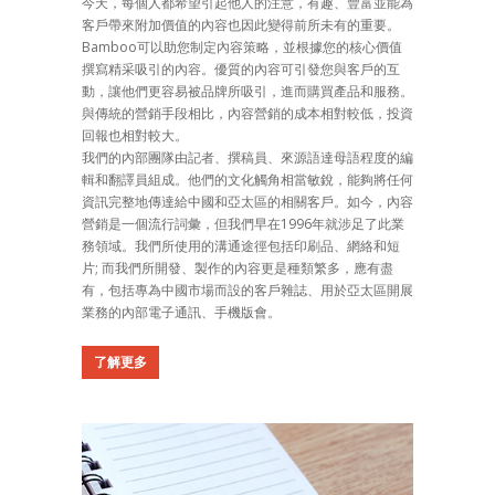
今天，每個人都希望引起他人的注意，有趣、豐富並能為
客戶帶來附加價值的內容也因此變得前所未有的重要。
Bamboo可以助您制定內容策略，並根據您的核心價值
撰寫精采吸引的內容。優質的內容可引發您與客戶的互
動，讓他們更容易被品牌所吸引，進而購買產品和服務。
與傳統的營銷手段相比，內容營銷的成本相對較低，投資
回報也相對較大。
我們的內部團隊由記者、撰稿員、來源語達母語程度的編
輯和翻譯員組成。他們的文化觸角相當敏銳，能夠將任何
資訊完整地傳達給中國和亞太區的相關客戶。如今，內容
營銷是一個流行詞彙，但我們早在1996年就涉足了此業
務領域。我們所使用的溝通途徑包括印刷品、網絡和短
片; 而我們所開發、製作的內容更是種類繁多，應有盡
有，包括專為中國市場而設的客戶雜誌、用於亞太區開展
業務的內部電子通訊、手機版會。
了解更多