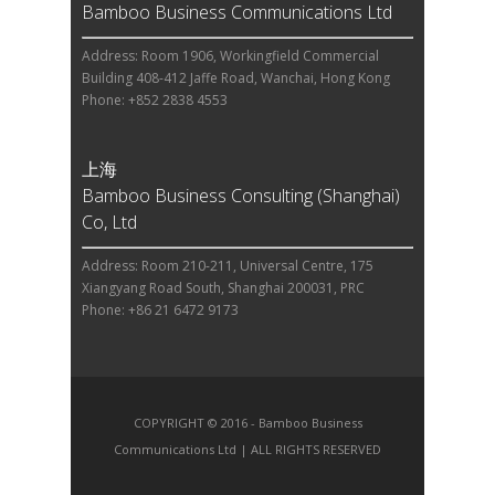
Bamboo Business Communications Ltd
Address: Room 1906, Workingfield Commercial
Building 408-412 Jaffe Road, Wanchai, Hong Kong
Phone: +852 2838 4553
上海
Bamboo Business Consulting (Shanghai)
Co, Ltd
Address: Room 210-211, Universal Centre, 175
Xiangyang Road South, Shanghai 200031, PRC
Phone: +86 21 6472 9173
COPYRIGHT © 2016 - Bamboo Business
Communications Ltd | ALL RIGHTS RESERVED